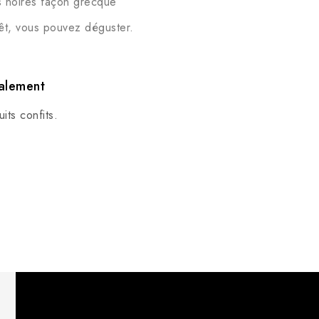
s noires façon grecque
prêt, vous pouvez déguster.
alement
its confits.