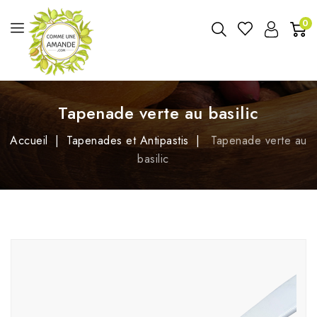
0
Tapenade verte au basilic
Accueil
Tapenades et Antipastis
Tapenade verte au
basilic