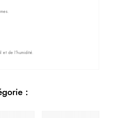
ommes.
l et de l’humidité.
gorie :