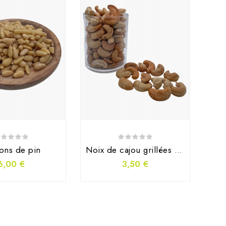
N
ons de pin
Noix de cajou grillées nature
6,00 €
3,50 €